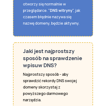
otworzy się normalnie w
przeglądarce. "
DNS witryny
", jak
czasem błędnie nazywa się
nazwę domeny, będzie aktywny.
Jaki jest najprostszy
sposób na sprawdzenie
wpisuw DNS?
Najprostszy sposób - aby
sprawdzić rekordy DNS swojej
domeny skorzystaj z
powyższego darmowego
narzędzia.