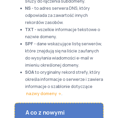
służy do łączenia subdomeny.
NS
- to adres serwera DNS, który
odpowiada za zawartość innych
rekordów zasobów.
TXT
- wszelkie informacje tekstowe o
nazwie domeny.
SPF
- dane wskazujące listę serwerów,
które znajdują się na liście zaufanych
do wysyłania wiadomości e-mail w
imieniu określonej domeny.
SOA
to oryginalny rekord strefy, który
określa informacje o serwerze i zawiera
informacje o szablonie dotyczące
nazwy domeny
.
A co z nowymi