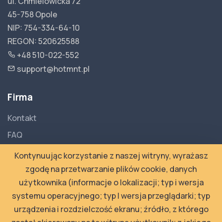
ul. Chmielowicka 72
45-758 Opole
NIP: 754-334-64-10
REGON: 520625588
+48 510-022-552
support@hotmnt.pl
Firma
Kontakt
FAQ
Dokumentacja API
Kontynuując korzystanie z naszej witryny, wyrażasz
Polityka Prywatności
zgodę na przetwarzanie plików cookie, danych
użytkownika (informacje o lokalizacji; typ i wersja
Regulamin
systemu operacyjnego; typ I wersja przeglądarki; typ
urządzenia i rozdzielczość ekranu; źródło, z którego
Newsletter