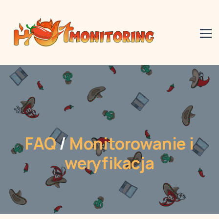
FAQ
/
Monitorowanie i
weryfikacja