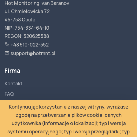
Hot Monitoring Ivan Baranov
ul. Chmielowicka 72
45-758 Opole
NIP: 754-334-64-10
REGON: 520625588
+48 510-022-552
support@hotmnt.pl
Firma
Kontakt
FAQ
Dokumentacja API
Kontynuując korzystanie z naszej witryny, wyrażasz
Polityka Prywatności
zgodę na przetwarzanie plików cookie, danych
użytkownika (informacje o lokalizacji; typ i wersja
Regulamin
systemu operacyjnego; typ I wersja przeglądarki; typ