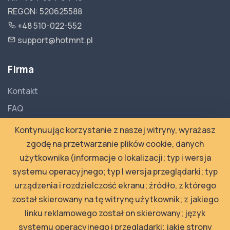
REGON: 520625588
+48 510-022-552
support@hotmnt.pl
Firma
Kontakt
FAQ
Dokumentacja API
Kontynuując korzystanie z naszej witryny, wyrażasz
Polityka Prywatności
zgodę na przetwarzanie plików cookie, danych
użytkownika (informacje o lokalizacji; typ i wersja
Regulamin
systemu operacyjnego; typ I wersja przeglądarki; typ
urządzenia i rozdzielczość ekranu; źródło, z którego
Newsletter
został skierowany na tę witrynę użytkownik; z jakiego
Wpisz adres email, na jaki chcesz otrzymywać
linku reklamowego został on skierowany; język
newslettery
systemu operacyjnego i przeglądarki; jakie strony